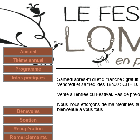
Accueil
Thème annuel
Programme
Infos pratiques
Samedi après-midi et dimanche : gratuit
Vendredi et samedi dès 18h00 : CHF 10.- 
Prix
Camping
Vente à l'entrée du Festival. Pas de prélo
Plan d'accès
Bus navette
Piste cyclable
Nous nous efforçons de maintenir les tar
bienvenue à vous tous !
Bénévoles
Soutien
Récupération
Remerciements