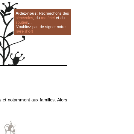
Aidez-nous:
Recherchons des
bénévoles
, du
matériel
et du
soutien
...
N'oubliez pas de signer notre
livre d'or!
us et notamment aux familles. Alors