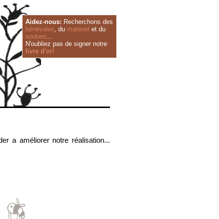
Aidez-nous:
Recherchons des
bénévoles
, du
matériel
et du
soutien
...
N'oubliez pas de signer notre
livre d'or!
r a améliorer notre réalisation...