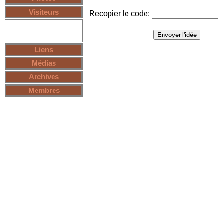
Visiteurs
Recopier le code:
Mailling-liste
Livre d'or
Boîte à idées
Liens
Médias
Archives
Membres