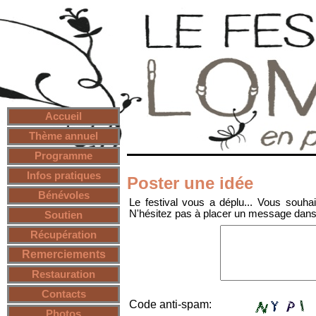
Accueil
Thème annuel
Programme
Infos pratiques
Poster une idée
Bénévoles
Le festival vous a déplu... Vous souha
N'hésitez pas à placer un message dans 
Soutien
Récupération
Remerciements
Restauration
Contacts
Code anti-spam:
Photos