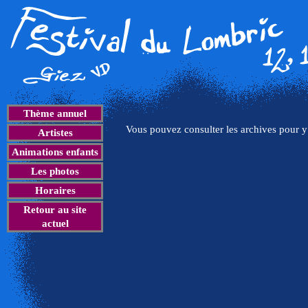
Archive du Festival 2005
12, 13 et 14 août 2005
Thème annuel
Vous pouvez consulter les archives pour y 
Artistes
Animations enfants
Les photos
Horaires
Retour au site
actuel